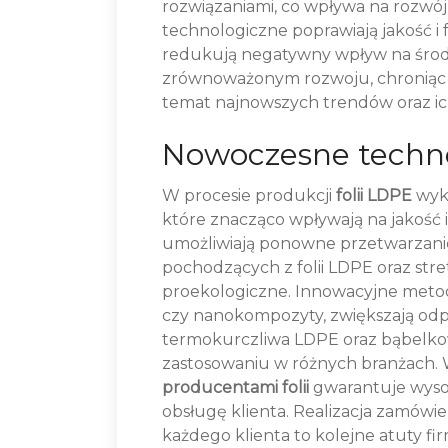
rozwiązaniami, co wpływa na rozwój
technologiczne poprawiają jakość i
redukują negatywny wpływ na środo
zrównoważonym rozwoju, chroniąc ł
temat najnowszych trendów oraz ic
Nowoczesne techno
W procesie produkcji
folii LDPE
wyko
które znacząco wpływają na jakość 
umożliwiają ponowne przetwarzani
pochodzących z folii LDPE oraz stretc
proekologiczne. Innowacyjne metody
czy nanokompozyty, zwiększają odpo
termokurczliwa LDPE oraz bąbelko
zastosowaniu w różnych branżach.
producentami folii
gwarantuje wyso
obsługę klienta. Realizacja zamówie
każdego klienta to kolejne atuty fi