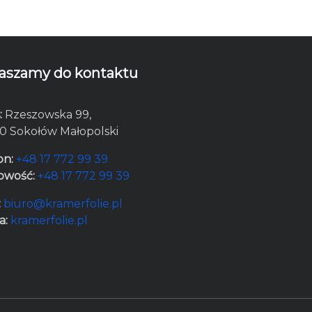
aszamy do kontaktu
:
Rzeszowska 99,
0 Sokołów Małopolski
on:
+48 17 772 99 39
owość:
+48 17 772 99 39
:
biuro@kramerfolie.pl
a:
kramerfolie.pl