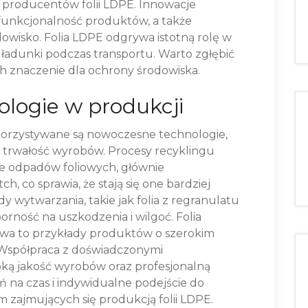
 producentów folii LDPE. Innowacje
 funkcjonalność produktów, a także
wisko. Folia LDPE odgrywa istotną rolę w
adunki podczas transportu. Warto zgłębić
h znaczenie dla ochrony środowiska.
logie w produkcji
rzystywane są nowoczesne technologie,
i trwałość wyrobów. Procesy recyklingu
e odpadów foliowych, głównie
h, co sprawia, że stają się one bardziej
 wytwarzania, takie jak folia z regranulatu
rność na uszkodzenia i wilgoć. Folia
wa to przykłady produktów o szerokim
 Współpraca z doświadczonymi
ką jakość wyrobów oraz profesjonalną
ń na czas i indywidualne podejście do
rm zajmujących się produkcją folii LDPE.