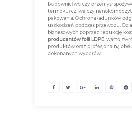
budownictwo czy przemysł spożywczy
termokurczliwa czy nanokompozytow
pakowania. Ochrona ładunków odgr
uszkodzeń podczas przewozu. Dział
biznesowych poprzez redukcję kosz
producentów folii LDPE
, warto zwr
produktów oraz profesjonalną obsług
dokonanych wyborów.