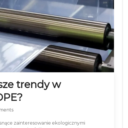
sze trendy w
LDPE?
ments
osnące zainteresowanie ekologicznymi